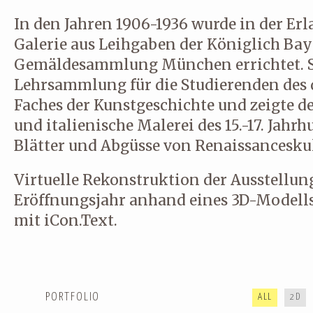
In den Jahren 1906-1936 wurde in der Erl
Galerie aus Leihgaben der Königlich Ba
Gemäldesammlung München errichtet. Sie
Lehrsammlung für die Studierenden des 
Faches der Kunstgeschichte und zeigte d
und italienische Malerei des 15.-17. Jahr
Blätter und Abgüsse von Renaissancesku
Virtuelle Rekonstruktion der Ausstellun
Eröffnungsjahr anhand eines 3D-Modells
mit iCon.Text.
SHOWREEL SOMMER 2024
REEL FRÜHLING 2022
PORTFOLIO
ALL
2D