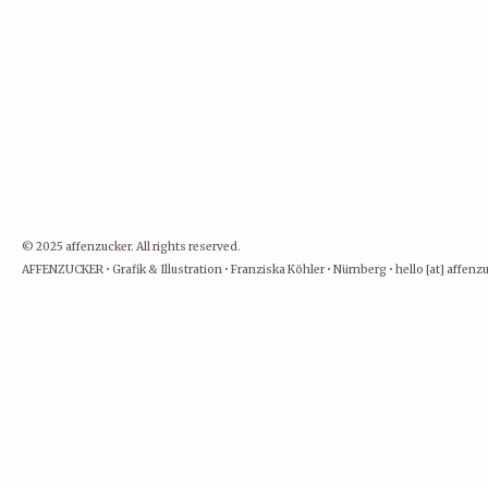
© 2025 affenzucker. All rights reserved.
AFFENZUCKER • Grafik & Illustration • Franziska Köhler • Nürnberg • hello [at] affen