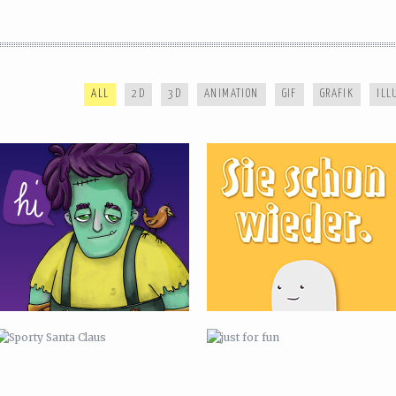
REEL FRÜHLING 2022
AH.
ALL
2D
3D
ANIMATION
GIF
GRAFIK
ILL
SPORTY SANTA CLAUS
JUST FOR FUN
MADAMSEL
E4 RUMPFKLUFT