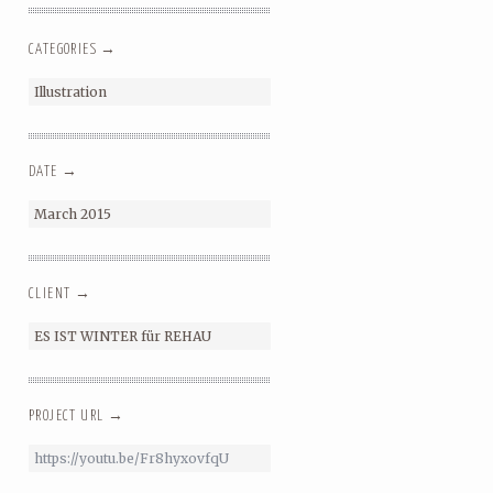
CATEGORIES →
Illustration
DATE →
March 2015
CLIENT →
ES IST WINTER für REHAU
PROJECT URL →
https://youtu.be/Fr8hyxovfqU