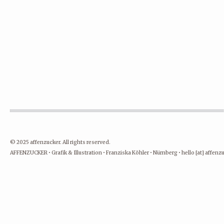
© 2025 affenzucker. All rights reserved.
AFFENZUCKER • Grafik & Illustration • Franziska Köhler • Nürnberg • hello [at] affen