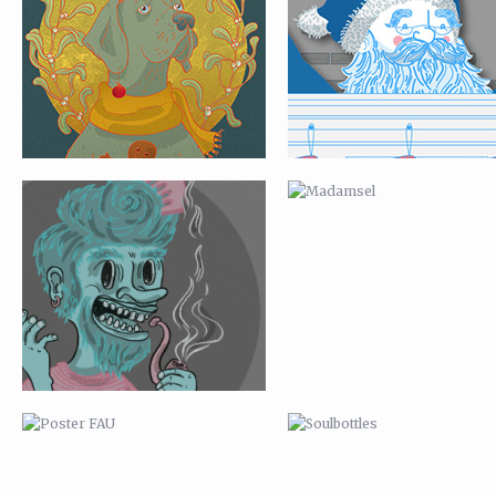
KARTEN FÜR LUISE
MADAMSEL
POSTER FAU
SOULBOTTLES
MARPINION
CALIFORNIA