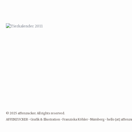
© 2025 affenzucker. All rights reserved.
AFFENZUCKER • Grafik & Illustration • Franziska Köhler • Nürnberg • hello [at] affen