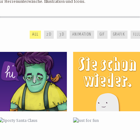
ur Herrenunterwäsche. Illustration und Icons.
REEL FRÜHLING 2022
AH.
ALL
2D
3D
ANIMATION
GIF
GRAFIK
ILL
SPORTY SANTA CLAUS
JUST FOR FUN
MADAMSEL
E4 RUMPFKLUFT