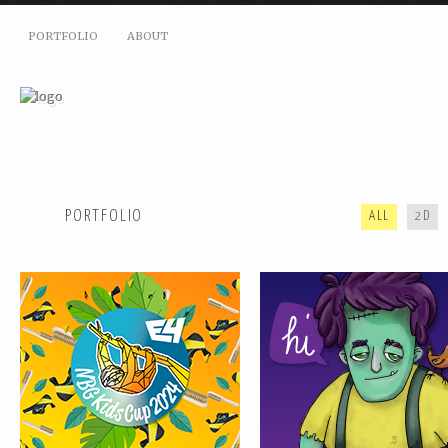
PORTFOLIO
ABOUT
SHOWREEL SOMMER 2024
REEL FRÜHLING 2022
PORTFOLIO
ALL
2D
WEIHNACHTSSAUSE ’18
SPORTY SANTA CLAUS