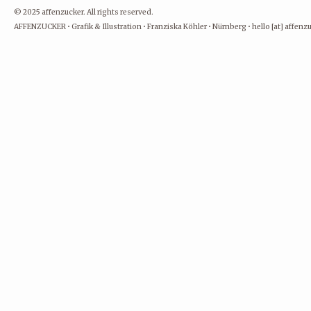
© 2025 affenzucker. All rights reserved.
AFFENZUCKER • Grafik & Illustration • Franziska Köhler • Nürnberg • hello [at] affen